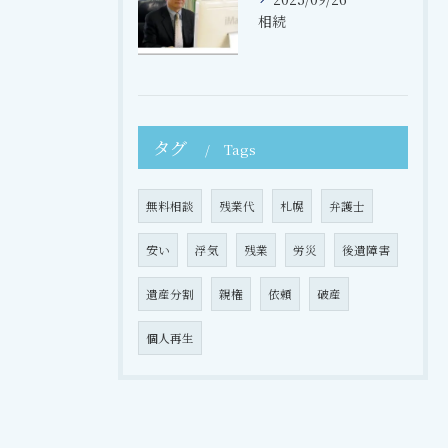
相続
タグ
Tags
無料相談
残業代
札幌
弁護士
安い
浮気
残業
労災
後遺障害
遺産分割
親権
依頼
破産
個人再生