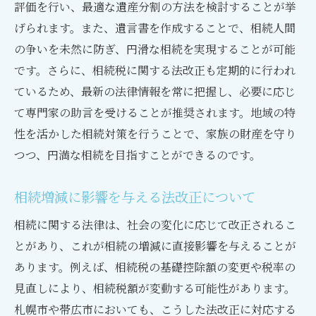
評価を行い、最適な遺産分割の方法を検討することが挙
成功例に学ぶ相続の進め方
げられます。また、遺言書を作成することで、相続人間
トラブル事例とその解決方法
の争いを未然に防ぎ、円滑な相続を実現することが可能
相続増減における課題と克服策
です。さらに、相続税に関する法改正も定期的に行われ
遺言書作成の実際とポイント
ているため、最新の法律情報を常に把握し、必要に応じ
相続手続きでの現場経験からの教訓
て専門家の助言を受けることが推奨されます。地域の特
地域特有のケーススタディの活用
性を活かした相続対策を行うことで、家族の財産を守り
家族の未来を守るための相続準備と財産管理
つつ、円満な相続を目指すことができるのです。
相続計画の基本と意義
相続増減に影響を与える法改正について
財産管理における重要ポイント
生命保険の活用と影響
相続に関する法律は、社会の変化に応じて改正されるこ
とがあり、これが相続の増減に直接影響を与えることが
家族会議の開催と情報共有
あります。例えば、相続税の基礎控除額の変更や税率の
相続準備のタイミングと方法
見直しにより、相続税額が変動する可能性があります。
専門家のサポートを受けるべき理由
札幌市や帯広市においても、こうした法改正に対応する