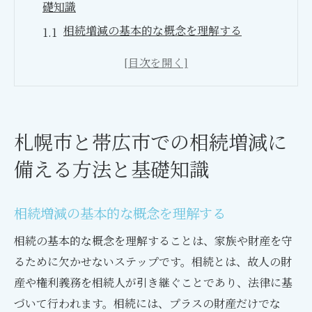
礎知識
相続増減の基本的な概念を理解する
札幌市と帯広市における相続の特徴
地域特有の相続税制とその対策
相続増減に影響を与える法改正について
資産評価と相続計画の重要性
札幌市と帯広市での相続増減に
専門家のアドバイスを受ける利点
備える方法と基礎知識
北海道での相続の基本流れと注意すべきポイン
ト
相続増減の基本的な概念を理解する
北海道における相続プロセスの概要
相続の基本的な概念を理解することは、家族や財産を守
相続開始から遺産分割までのステップ
るために欠かせないステップです。相続とは、故人の財
相続人の役割と責任について
産や権利義務を相続人が引き継ぐことであり、法律に基
遺言書の有効性とその影響
づいて行われます。相続には、プラスの財産だけでな
相続争いを避けるための対策