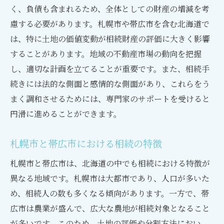
く、負債も含まれるため、全体としての財産の増減を考
相続手続きの期間とスケジュール管理
慮する必要があります。札幌市や帯広市を含む北海道で
法律を理解し相続をスムーズに進めるためのガ
は、特に土地の価値変動が相続財産の評価に大きく影響
イド
することがあります。地域の不動産市場の動向を把握
相続法の基本事項を押さえる
し、適切な計画を立てることが重要です。また、相続手
法的手続きの流れと必要書類
続きには法的な側面と感情的な側面があり、これらをう
まく調和させるためには、専門家のサポートを受けると
遺産分割協議の進め方
円滑に進めることができます。
専門家との連携による法的サポート
トラブルを未然に防ぐための法的対策
札幌市と帯広市における相続の特徴
相続完了後のフォローアップ
札幌市と帯広市は、北海道の中でも相続における特徴が
札幌市と帯広市における相続手続きの具体的な
異なる地域です。札幌市は大都市であり、人口が多いた
手順
め、相続人の数も多くなる傾向があります。一方で、帯
地元自治体での相続手続き
広市は農業が盛んで、広大な農地が相続対象となること
必要な書類と取得方法
が多いです。このため、土地の評価や分割方法におい