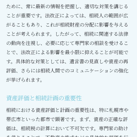
相続に関するよくある質問とその回答を徹底解
ために、常に最新の情報を把握し、適切な対策を講じる
説
ことが重要です。法改正によっては、相続人の範囲が広
相続開始時の初歩的な疑問
がることもあり、これが相続財産の分配に影響を与える
遺産分割に関する具体的な質問
ことが考えられます。したがって、相続に関連する法律
税制に関するよくある問い合わせ
の動向を注視し、必要に応じて専門家の相談を受けるこ
不動産相続での注意事項
とで、法改正による影響を最小限に抑えることが可能で
す。具体的な対策としては、遺言書の見直しや資産の再
遺言書に関する一般的な質問
評価、さらには相続人間でのコミュニケーションの強化
専門家への相談時のポイント
が挙げられます。
資産評価と相続計画の重要性
相続における資産評価と計画の重要性は、特に札幌市や
帯広市といった都市で顕著です。まず、資産の正確な評
価は、相続税の計算において不可欠です。専門家の助け