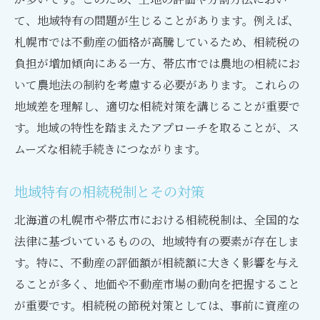
税務署での相続税申告手続き
て、地域特有の問題が生じることがあります。例えば、
不動産の名義変更と登録
札幌市では不動産の価格が高騰しているため、相続税の
金融資産の相続手続き
負担が増加傾向にある一方、帯広市では農地の相続にお
いて農地法の制約を考慮する必要があります。これらの
相続手続きの流れを見える化する
地域差を理解し、適切な相続対策を講じることが重要で
地域特有の法律が相続に与える影響とは？
す。地域の特性を踏まえたアプローチを取ることが、ス
北海道の相続法制の特徴
ムーズな相続手続きにつながります。
地方自治体の条例と相続
特定地域での特例措置とその活用
地域特有の相続税制とその対策
地域特有の財産形態と相続
北海道の札幌市や帯広市における相続税制は、全国的な
法律と地元文化の相乗効果
法律に基づいているものの、地域特有の要素が存在しま
地域の専門家と連携するメリット
す。特に、不動産の評価額が相続額に大きく影響を与え
実際のケーススタディから学ぶ相続問題の解決
ることが多く、地価や不動産市場の動向を把握すること
策
が重要です。相続税の節税対策としては、事前に資産の