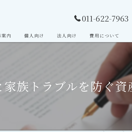
011-622-7963
務案内
個人向け
法人向け
費用について
・遺言相談
相談・慰謝料・親権
と家族トラブルを防ぐ資
整理
事件