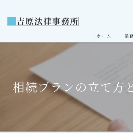
ホーム
業
相続
離婚
相続プランの立て方
債務
刑事