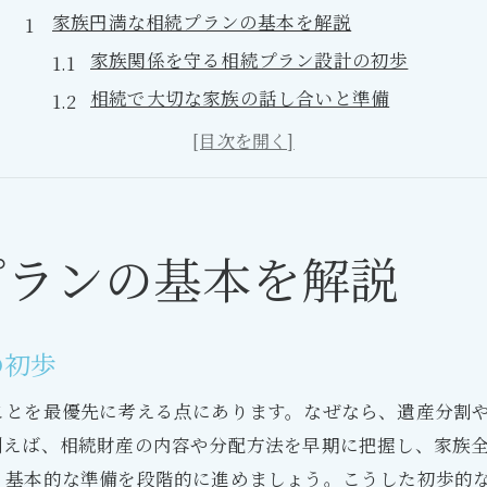
家族円満な相続プランの基本を解説
家族関係を守る相続プラン設計の初歩
相続で大切な家族の話し合いと準備
相続プランの基礎知識と資産運用の要点
家族の安心を生む相続プランの考え方
円満な相続のためのプランニング実践法
相続を巡るトラブル回避の実践法
プランの基本を解説
相続で揉めない家族の特徴と対策を整理
遺産分割で起こる相続トラブルの予防策
の初歩
感情的な対立を防ぐ相続プランの工夫
法的トラブルを避ける相続準備の進め方
ことを最優先に考える点にあります。なぜなら、遺産分割
実例から学ぶ相続トラブル回避のポイント
例えば、相続財産の内容や分配方法を早期に把握し、家族
、基本的な準備を段階的に進めましょう。こうした初歩的
資産運用に強い相続プランニング術