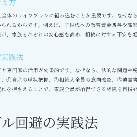
考え方
相続手続きの流れと注意するポイント
族全体のライフプランに組み込むことが重要です。なぜな
相続を円滑に進めるコミュニケーション術
められるからです。例えば、子世代への教育資金贈与や高
専門家の活用が円滑相続の鍵となる理由
慮が、家族それぞれの安心感を高め、相続に対する不安を
相続プランで家族の不安を減らす工夫
相続資金の管理で安心を得る方法
グ実践法
相続資金管理の基本と失敗しないコツ
グと専門家の活用が効果的です。なぜなら、法的な問題や
相続プランで資金を安全に運用する方法
て、①資産の現状把握、②相続人全員の意向確認、③遺言
相続後も安心な資金管理体制の作り方
流れを押さえることで、家族全員が納得できる相続を目指
トラブルを防ぐ相続資金の管理ポイント
資金運用と管理を両立する相続プラン術
ブル回避の実践法