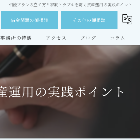
相続プランの立て方と家族トラブルを防ぐ資産運用の実践ポイント
借金問題の御相談
その他の御相談
事務所の特徴
アクセス
ブログ
コラム
無料相談
借金
産運用の実践ポイント
離婚
相続
交通事故