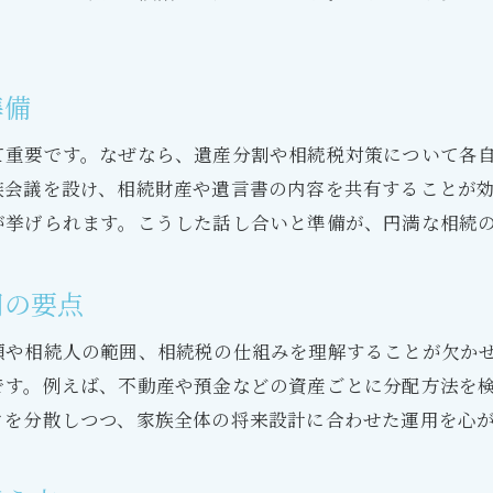
相続資金運用プランの立て方と注意点
相続後の資産運用に役立つプランニング
準備
リスクを抑える相続プランの資産運用術
相続資産を守るための運用プラン設計
て重要です。なぜなら、遺産分割や相続税対策について各
相続プランと資産運用の最適な組み合わせ
族会議を設け、相続財産や遺言書の内容を共有することが
が挙げられます。こうした話し合いと準備が、円満な相続
相続定期預金と資金運用のポイント
相続定期預金の特徴と選び方を解説
用の要点
相続定期預金金利比較で見る運用戦略
相続資金に適した定期預金のポイント
類や相続人の範囲、相続税の仕組みを理解することが欠か
相続定期預金と資産運用の併用方法
です。例えば、不動産や預金などの資産ごとに分配方法を
キャンペーン活用でお得な相続定期預金
クを分散しつつ、家族全体の将来設計に合わせた運用を心
円滑な相続実現には何が必要か考える
相続の円滑化に必要な準備と心構え