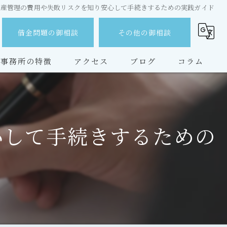
遺産管理の費用や失敗リスクを知り安心して手続きするための実践ガイド
借金問題の御相談
その他の御相談
事務所の特徴
アクセス
ブログ
コラム
無料相談
借金
心して手続きするための
離婚
相続
交通事故