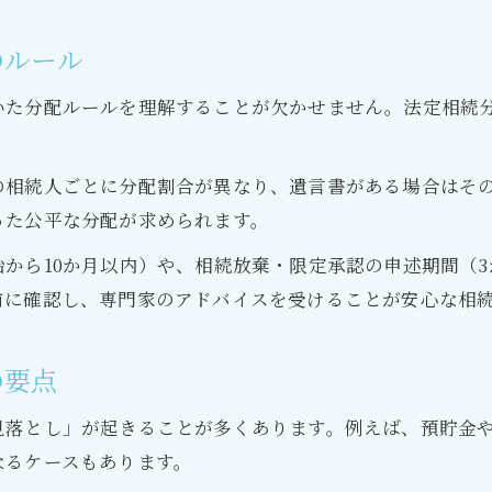
家族間トラブルを予防する相続の準備
のルール
遺産管理におけるコミュニケーション術
いた分配ルールを理解することが欠かせません。法定相続
公平な相続財産分配のための事前対策
遺産管理人選任で揉め事を防ぐコツ
の相続人ごとに分配割合が異なり、遺言書がある場合はそ
費用負担に悩んだ時の相続対策とは
った公平な分配が求められます。
相続財産管理人費用が払えない場合の工夫
から10か月以内）や、相続放棄・限定承認の申述期間（
費用負担を減らすための相続手続き見直し
前に確認し、専門家のアドバイスを受けることが安心な相
法的サポートを活用した費用軽減対策
遺産管理の費用倒れを防ぐ判断ポイント
の要点
相続財産管理制度の柔軟な使い方
見落とし」が起きることが多くあります。例えば、預貯金
なるケースもあります。