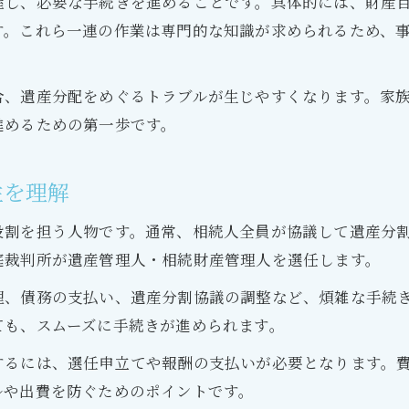
握し、必要な手続きを進めることです。具体的には、財産
相続における遺産管理人と管理人の違い
す。これら一連の作業は専門的な知識が求められるため、
相続財産管理人の主な役割と依頼場面
遺産管理人を選任するメリットと注意点
合、遺産分配をめぐるトラブルが生じやすくなります。家
相続財産管理人選任時の費用や手続き
進めるための第一歩です。
相続手続きで混同しやすいポイント解説
費用を抑えるための相続財産管理制度活用術
性を理解
相続財産管理制度の基本と利用の流れ
役割を担う人物です。通常、相続人全員が協議して遺産分
費用負担を抑えるための活用ポイント
庭裁判所が遺産管理人・相続財産管理人を選任します。
相続財産清算人制度の特徴と費用比較
理、債務の支払い、遺産分割協議の調整など、煩雑な手続
遺産管理の手続きを自分で行う方法
ても、スムーズに手続きが進められます。
制度利用時の注意点と失敗例の回避法
するには、選任申立てや報酬の支払いが必要となります。
家族間トラブルを防ぐ遺産相続の工夫ポイント
ルや出費を防ぐためのポイントです。
相続での遺産分配を円滑に進める方法